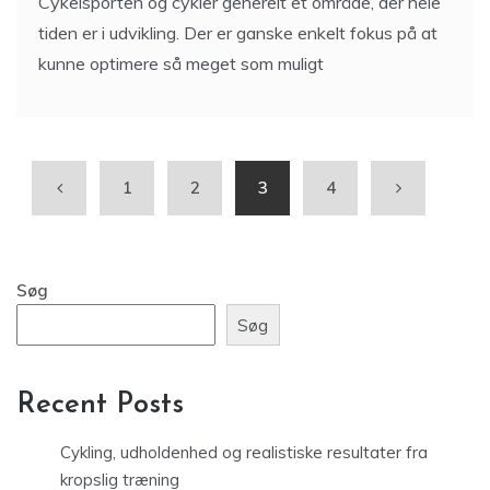
Cykelsporten og cykler generelt et område, der hele
tiden er i udvikling. Der er ganske enkelt fokus på at
kunne optimere så meget som muligt
1
2
3
4
Søg
Søg
Recent Posts
Cykling, udholdenhed og realistiske resultater fra
kropslig træning