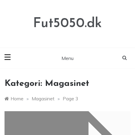
Skip
to
content
Fut5050.dk
Menu
Kategori:
Magasinet
Home
»
Magasinet
»
Page 3